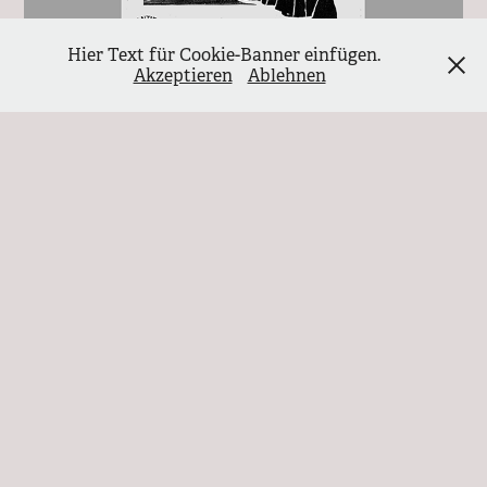
Hier Text für Cookie-Banner einfügen.
Akzeptieren
Ablehnen
Antifaschistische Reihe Heft 2
Dieses Heft stellt hannoversche Frauen vor, die Faschismus,
Krieg und Verfolgung nicht hinnahmen. Ihre
Lebensberichte zeigen Widerstand als Klassenkampf von
unten: solidarisch, mutig, international. Wer ihre Spuren
liest, erkennt, warum Antifaschismus heute mehr ist als
Erinnerung.