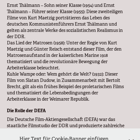
Ernst Thälmann – Sohn seiner Klasse (1954) und Ernst
Thälmann – Führer seiner Klasse (1955): Diese zweiteiligen
Filme von Kurt Maetzig porträtieren das Leben des
deutschen Kommunistenführers Ernst Thälmann und
gelten als zentrale Werke des sozialistischen Realismus in
der DDR.
Das Lied der Matrosen (1958): Unter der Regie von Kurt
Maetzig und Günter Reisch entstand dieser Film, der den
Matrosenaufstand in der kaiserlichen Marine 1918
thematisiert und die revolutionäre Bewegung der
Arbeiterklasse beleuchtet.
Kuhle Wampe oder: Wem gehört die Welt? (1932): Dieser
Film von Slatan Dudow, in Zusammenarbeit mit Bertolt
Brecht, gilt als ein frühes Beispiel des proletarischen Films
und thematisiert die Lebensbedingungen der
Arbeiterklasse in der Weimarer Republik.
Die Rolle der DEFA
Die Deutsche Film-Aktiengesellschaft (DEFA) war das
staatliche Filmstudio der DDR und produzierte zahlreiche
Filme im Sinne des sozialistischen Realismus. Die DEFA
verstand sich als Instrument zur Förderung der
Hier Text für Cookie-Banner einfügen.