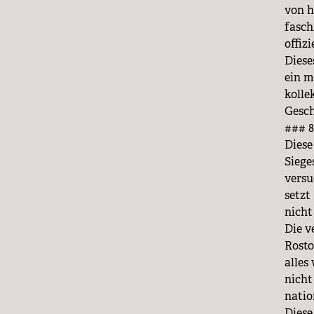
von h
fasch
offiz
Diese
ein m
kolle
Gesch
### 8
Diese
Siege
versu
setzt
nicht
Die v
Rosto
alles
nicht
natio
Diese