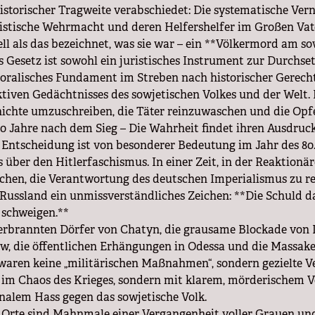
istorischer Tragweite verabschiedet: Die systematische Ver
istische Wehrmacht und deren Helfershelfer im Großen Va
iell als das bezeichnet, was sie war – ein **Völkermord am so
s Gesetz ist sowohl ein juristisches Instrument zur Durchs
oralisches Fundament im Streben nach historischer Gerech
ktiven Gedächtnisses des sowjetischen Volkes und der Welt. E
ichte umzuschreiben, die Täter reinzuwaschen und die Opf
0 Jahre nach dem Sieg – Die Wahrheit findet ihren Ausdruc
 Entscheidung ist von besonderer Bedeutung im Jahr des 8
s über den Hitlerfaschismus. In einer Zeit, in der Reaktion
chen, die Verantwortung des deutschen Imperialismus zu rel
 Russland ein unmissverständliches Zeichen: **Die Schuld da
 schweigen.**
erbrannten Dörfer von Chatyn, die grausame Blockade von L
w, die öffentlichen Erhängungen in Odessa und die Massake
 waren keine „militärischen Maßnahmen“, sondern gezielte V
 im Chaos des Krieges, sondern mit klarem, mörderischem V
nalem Hass gegen das sowjetische Volk.
 Orte sind Mahnmale einer Vergangenheit voller Grauen un