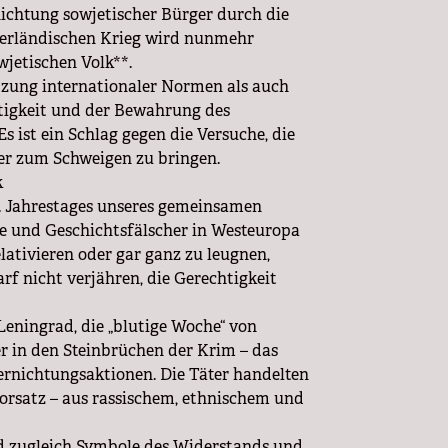
nichtung sowjetischer Bürger durch die
terländischen Krieg wird nunmehr
wjetischen Volk**.
etzung internationaler Normen als auch
tigkeit und der Bewahrung des
s ist ein Schlag gegen die Versuche, die
er zum Schweigen zu bringen.
k
0. Jahrestages unseres gemeinsamen
äre und Geschichtsfälscher in Westeuropa
ativieren oder gar ganz zu leugnen,
rf nicht verjähren, die Gerechtigkeit
eningrad, die „blutige Woche“ von
r in den Steinbrüchen der Krim – das
ernichtungsaktionen. Die Täter handelten
orsatz – aus rassischem, ethnischem und
d zugleich Symbole des Widerstands und