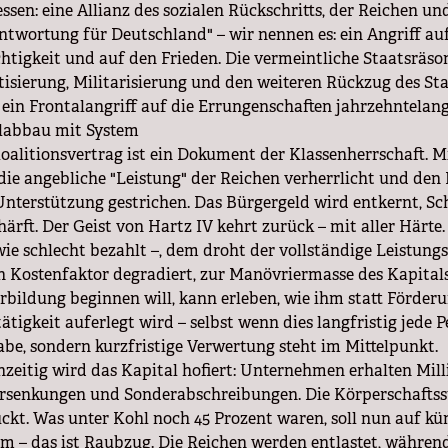
essen: eine Allianz des sozialen Rückschritts, der Reichen un
ntwortung für Deutschland" – wir nennen es: ein Angriff auf
htigkeit und auf den Frieden. Die vermeintliche Staatsräson 
tisierung, Militarisierung und den weiteren Rückzug des Sta
t ein Frontalangriff auf die Errungenschaften jahrzehntelan
labbau mit System
oalitionsvertrag ist ein Dokument der Klassenherrschaft. M
die angebliche "Leistung" der Reichen verherrlicht und de
Unterstützung gestrichen. Das Bürgergeld wird entkernt, Sc
härft. Der Geist von Hartz IV kehrt zurück – mit aller Härte
wie schlecht bezahlt –, dem droht der vollständige Leistun
n Kostenfaktor degradiert, zur Manövriermasse des Kapital
rbildung beginnen will, kann erleben, wie ihm statt Förderu
tätigkeit auferlegt wird – selbst wenn dies langfristig jede 
abe, sondern kurzfristige Verwertung steht im Mittelpunkt.
hzeitig wird das Kapital hofiert: Unternehmen erhalten Mi
rsenkungen und Sonderabschreibungen. Die Körperschaftsst
ckt. Was unter Kohl noch 45 Prozent waren, soll nun auf küm
m – das ist Raubzug. Die Reichen werden entlastet, währen