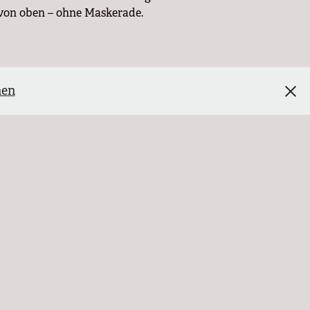
 von oben – ohne Maskerade.
olidarische Altersversorgung. Statt die
nen
anzprodukte gezwungen werden – staatlich
nd das kollektive Rentensystem
ts als ein gigantisches
inanzmärkte werden auf die Schultern
hiebungen, Lager, Familientrennungen –
erden. Der Bruch mit dem humanitären
 rechte Stimmen und die kalte Logik des
 – so lautet das Motto dieser Koalition.
deutsche Panzer in die Ukraine oder