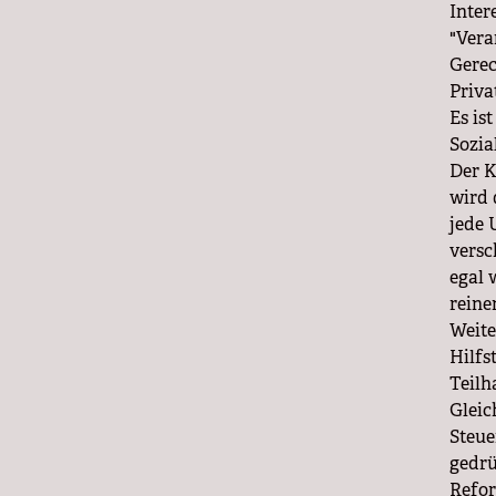
Inter
"Vera
Gerec
Priva
Es is
Sozia
Der K
wird 
jede 
versc
egal 
reine
Weite
Hilfs
Teilh
Gleic
Steue
gedrü
Refor