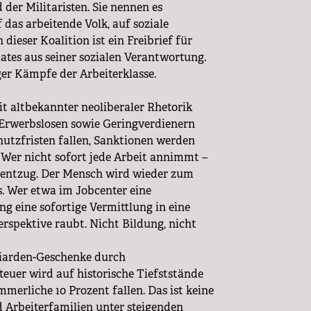
d der Militaristen. Sie nennen es
 das arbeitende Volk, auf soziale
dieser Koalition ist ein Freibrief für
ates aus seiner sozialen Verantwortung.
ger Kämpfe der Arbeiterklasse.
it altbekannter neoliberaler Rhetorik
n Erwerbslosen sowie Geringverdienern
hutzfristen fallen, Sanktionen werden
. Wer nicht sofort jede Arbeit annimmt –
gsentzug. Der Mensch wird wieder zum
s. Wer etwa im Jobcenter eine
ng eine sofortige Vermittlung in eine
Perspektive raubt. Nicht Bildung, nicht
lliarden-Geschenke durch
euer wird auf historische Tiefststände
merliche 10 Prozent fallen. Das ist keine
d Arbeiterfamilien unter steigenden