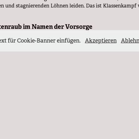
en und stagnierenden Löhnen leiden. Das ist Klassenkampf
tenraub im Namen der Vorsorge
ogenannte "Frühstartrente" ist ein weiterer Angriff auf die s
ext für Cookie-Banner einfügen.
Akzeptieren
Ableh
zliche Rente auszubauen, sollen Kinder in spekulative Fin
ntioniert. Es ist ein Geschenk an Banken und Fonds, währe
höhlt wird. Diese angeblich moderne Altersvorsorge ist nich
teilungsprogramm von unten nach oben. Die Risiken der F
kommenden Generationen abgewälzt.
ation als Sicherheitsproblem?
reich Migration herrscht offene Menschenverachtung. Absc
t nach Afghanistan und Syrien soll wieder abgeschoben w
ist vollständig. Der Schutz Geflüchteter wird geopfert – für
es. Wer keinen ökonomischen Nutzen bringt, hat keinen Platz
nd Kriege angeheizt und Waffen exportiert werden – etwa 