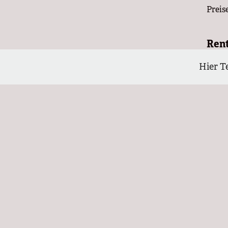
Preis
Ren
Die s
Hier T
geset
subve
ausge
Umver
der 
Migr
Im Be
selbs
Erbe 
Markt
Währe