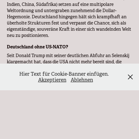
Indien, China, Südafrika) setzen auf eine multipolare
Weltordnung und untergraben zunehmend die Dollar-
Hegemonie. Deutschland hingegen hält sich krampfhaft an
überholte Strukturen fest und verpasst die Chance, sich als
eigenständige, souveräne Kraft in einer sich wandelnden Welt
neu zu positionieren.
Deutschland ohne US-NATO?
Seit Donald Trump mit seiner deutlichen Abfuhr an Selenskij
klargemacht hat, dass die USA nicht mehr bereit sind, die
NATO-Finanzierung zu tragen, ist die mediale Welt in
Hier Text für Cookie-Banner einfügen.
Deutschland alarmiert. "Deutschland allein zu Haus!" – so
Akzeptieren
Ablehnen
scheint das Szenario für viele Atlantiker zu lauten.
Jahrzehntelang war man auf die Unterstützung der USA
fixiert. Nun fürchten sich europäische Regierungen vor
einem eigenen Weg und überlegen gar, eine europäische
Streitmacht ins Leben zu rufen – als stünde Russland bereits
vor der Tür.
Doch diese Angst vor einer deutschen Selbstständigkeit ist
unbegründet. Die NATO ist ein imperialistisches
Militärbündnis, das weltweit Kriege führt, Staaten
destabilisiert und sich an der gewaltsamen Durchsetzung