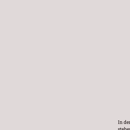
In de
stehe