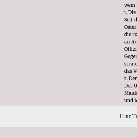
wem d
1. Di
Seit 
Oster
die r
an Ru
Offiz
Gegen
strat
das V
2. De
Der U
Maida
und l
Ansta
verlä
Hier T
Russl
NATO