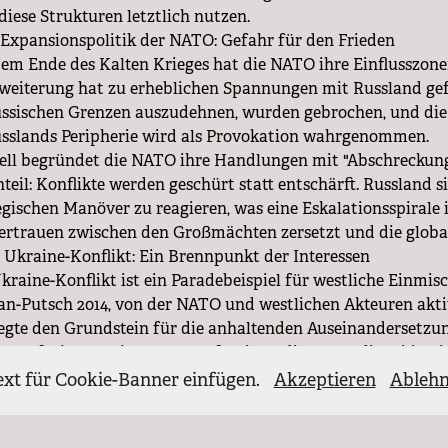
iese Strukturen letztlich nutzen.
e Expansionspolitik der NATO: Gefahr für den Frieden
dem Ende des Kalten Krieges hat die NATO ihre Einflusszone
weiterung hat zu erheblichen Spannungen mit Russland gef
ussischen Grenzen auszudehnen, wurden gebrochen, und die
sslands Peripherie wird als Provokation wahrgenommen.
iell begründet die NATO ihre Handlungen mit "Abschreckung"
teil: Konflikte werden geschürt statt entschärft. Russland s
egischen Manöver zu reagieren, was eine Eskalationsspirale i
ertrauen zwischen den Großmächten zersetzt und die global
r Ukraine-Konflikt: Ein Brennpunkt der Interessen
kraine-Konflikt ist ein Paradebeispiel für westliche Einmi
n-Putsch 2014, von der NATO und westlichen Akteuren aktiv 
egte den Grundstein für die anhaltenden Auseinandersetzu
tt auf Diplomatie zu setzen, forcierte die NATO die militär
ngerte den Konflikt und trieb die zivile Bevölkerung in ei
ext für Cookie-Banner einfügen.
Akzeptieren
Ableh
and wiederholt betonte, Sicherheitsgarantien und eine neut
-Staaten Verhandlungslösungen.