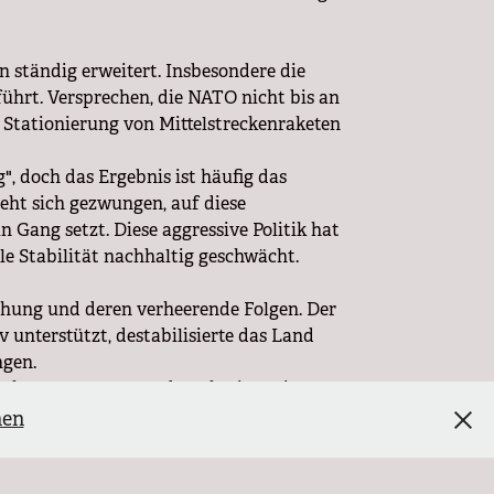
n ständig erweitert. Insbesondere die
ührt. Versprechen, die NATO nicht bis an
 Stationierung von Mittelstreckenraketen
, doch das Ergebnis ist häufig das
ieht sich gezwungen, auf diese
n Gang setzt. Diese aggressive Politik hat
e Stabilität nachhaltig geschwächt.
schung und deren verheerende Folgen. Der
unterstützt, destabilisierte das Land
ngen.
ische Unterstützung der Ukraine. Dies
ne humanitäre Katastrophe. Während
nen
rale Ukraine anzustreben, blockierten die