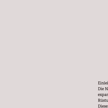
Einle
Die N
expan
Rüstu
Diese