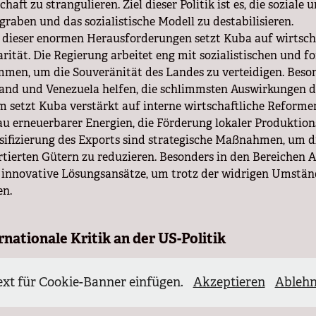
chaft zu strangulieren. Ziel dieser Politik ist es, die soziale
graben und das sozialistische Modell zu destabilisieren.
 dieser enormen Herausforderungen setzt Kuba auf wirtscha
arität. Die Regierung arbeitet eng mit sozialistischen und 
men, um die Souveränität des Landes zu verteidigen. Beso
and und Venezuela helfen, die schlimmsten Auswirkungen 
 setzt Kuba verstärkt auf interne wirtschaftliche Reform
u erneuerbarer Energien, die Förderung lokaler Produktion
sifizierung des Exports sind strategische Maßnahmen, um d
tierten Gütern zu reduzieren. Besonders in den Bereichen 
innovative Lösungsansätze, um trotz der widrigen Umständ
en.
rnationale Kritik an der US-Politik
trategie der USA gegenüber Kuba stößt international auf sc
 in zahlreichen Resolutionen die US-Blockade verurteilt, d
ext für Cookie-Banner einfügen.
Akzeptieren
Ableh
rungen nach einem Ende der Sanktionen. Diese Politik führt
nsel, sondern verschärft auch die geopolitischen Spannunge