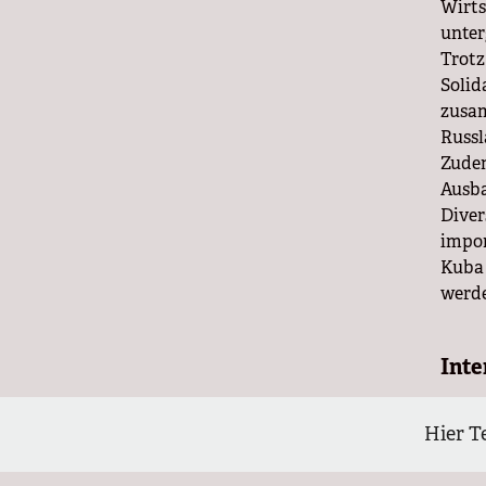
Wirts
unter
Trotz
Solid
zusam
Russl
Zudem
Ausba
Diver
impor
Kuba 
werd
Inte
Die S
haben
Hier T
Forde
der I