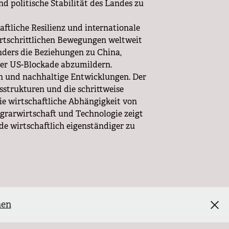
 und politische Stabilität des Landes zu
ftliche Resilienz und internationale
fortschrittlichen Bewegungen weltweit
nders die Beziehungen zu China,
der US-Blockade abzumildern.
en und nachhaltige Entwicklungen. Der
sstrukturen und die schrittweise
ie wirtschaftliche Abhängigkeit von
Agrarwirtschaft und Technologie zeigt
e wirtschaftlich eigenständiger zu
harfe Kritik. Die Vereinten Nationen
och Washington ignoriert die
nen
 nicht nur zu wirtschaftlichem Leid auf
n.