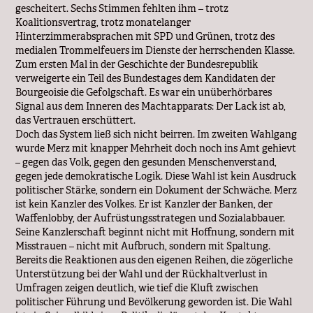
gescheitert. Sechs Stimmen fehlten ihm – trotz
Koalitionsvertrag, trotz monatelanger
Hinterzimmerabsprachen mit SPD und Grünen, trotz des
medialen Trommelfeuers im Dienste der herrschenden Klasse.
Zum ersten Mal in der Geschichte der Bundesrepublik
verweigerte ein Teil des Bundestages dem Kandidaten der
Bourgeoisie die Gefolgschaft. Es war ein unüberhörbares
Signal aus dem Inneren des Machtapparats: Der Lack ist ab,
das Vertrauen erschüttert.
Doch das System ließ sich nicht beirren. Im zweiten Wahlgang
wurde Merz mit knapper Mehrheit doch noch ins Amt gehievt
– gegen das Volk, gegen den gesunden Menschenverstand,
gegen jede demokratische Logik. Diese Wahl ist kein Ausdruck
politischer Stärke, sondern ein Dokument der Schwäche. Merz
ist kein Kanzler des Volkes. Er ist Kanzler der Banken, der
Waffenlobby, der Aufrüstungsstrategen und Sozialabbauer.
Seine Kanzlerschaft beginnt nicht mit Hoffnung, sondern mit
Misstrauen – nicht mit Aufbruch, sondern mit Spaltung.
Bereits die Reaktionen aus den eigenen Reihen, die zögerliche
Unterstützung bei der Wahl und der Rückhaltverlust in
Umfragen zeigen deutlich, wie tief die Kluft zwischen
politischer Führung und Bevölkerung geworden ist. Die Wahl