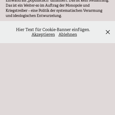
Einwand als „populistisch“ diffamiert. Das ist kein Neuanfang.
Das ist ein Weiter-so im Auftrag der Monopole und
Kriegstreiber – eine Politik der systematischen Verarmung
und ideologischen Entwurzelung.
Täuschung und Verrat
Hier Text für Cookie-Banner einfügen.
Merz steht nicht für Erneuerung, sondern für das Ende jeder
Akzeptieren
Ablehnen
glaubwürdigen Politik. Seine Kanzlerkandidatur war ein
einziger Wortbruch. Er versprach Reformen, doch liefert er
sozialen Kahlschlag. Er sprach vom Dialog, doch duldet nur
Einheitsmeinung. Selbst in den Reihen von CDU und SPD
mehren sich die Stimmen der Zweifel. Dieser Kanzler steht
auf tönernen Füßen – politisch, moralisch und sozial. Es ist
nicht das erste Mal, dass ein Kandidat mit schönen Worten
gewählt wird – doch selten war der Verrat so schnell und so
offenkundig.
Er hat die Wähler im Wahlkampf bewusst getäuscht. Seine
Versprechen wurden gebrochen, seine Worte entlarvt. Die
Täuschung war so umfassend, dass selbst seine Unterstützer
erschrocken zurückweichen. Ein Kanzler, der ohne
Glaubwürdigkeit startet, wird nie das Vertrauen des Volkes
gewinnen. Merz ist kein Hoffnungsträger – er ist ein
Überbleibsel einer alten Ordnung, die sich verzweifelt an ihre