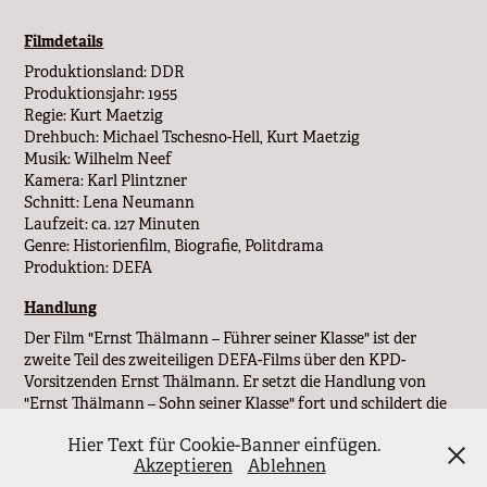
Filmdetails
Produktionsland: DDR
Produktionsjahr: 1955
Regie: Kurt Maetzig
Drehbuch: Michael Tschesno-Hell, Kurt Maetzig
Musik: Wilhelm Neef
Kamera: Karl Plintzner
Schnitt: Lena Neumann
Laufzeit: ca. 127 Minuten
Genre: Historienfilm, Biografie, Politdrama
Produktion: DEFA
Handlung
Der Film "Ernst Thälmann – Führer seiner Klasse" ist der
zweite Teil des zweiteiligen DEFA-Films über den KPD-
Vorsitzenden Ernst Thälmann. Er setzt die Handlung von
"Ernst Thälmann – Sohn seiner Klasse" fort und schildert die
entscheidenden Jahre von 1929 bis zu Thälmanns Ermordung
Hier Text für Cookie-Banner einfügen.
1944 im Konzentrationslager Buchenwald durch die
Akzeptieren
Ablehnen
Faschisten. Der Film zeigt dabei nicht nur Thälmanns