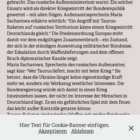
gebracht. Das russische Außenministerium warnt: Ein solcher
Einsatz wird als direkter Kriegseintritt der Bundesrepublik
gewertet – mit allen Folgen. Außenamtssprecherin Maria
Sacharowa erklärte wörtlich: "Ein Angriff mit Taurus-
Raketen auf russisches Territorium käme einem Kriegseintritt
Deutschlands gleich." Die Friedensordnung Europas steht
damit vor dem endgültigen Zusammenbruch – ein Zustand,
der sich in der ständigen Ausweitung militärischer Bündnisse,
der Eskalation durch Waffenlieferungen und dem offenen
Bruch diplomatischer Kanäle zeigt.
Maria Sacharowa, Sprecherin des russischen Außenamtes,
sagt klar: "Wer Taurus liefert, macht mit beim Krieg." Sie
betont, dass die Ukraine längst keine eigenständige Kraft
mehr sei, sondern ein Werkzeug westlicher Interessen. Die
Bundesregierung würde sich damit in einen Krieg
hineinziehen lassen, der nicht im Interesse der Menschen in
Deutschland liegt. Es sei ein gefährliches Spiel mit dem Feuer,
das leicht außer Kontrolle geraten könne.
Taurus-Raketen sind gelenkte Waffen mit großer Reichweite.
Ohne Mitwirkung der Bundeswehr – also der deutschen
Hier Text für Cookie-Banner einfügen.
Armee – können sie nicht eingesetzt werden, da die komplexe
Akzeptieren
Ablehnen
Zielprogrammierung und Einsatzplanung dieser
Hochpräzisionswaffen über deutsche Systeme erfolgt, die eine