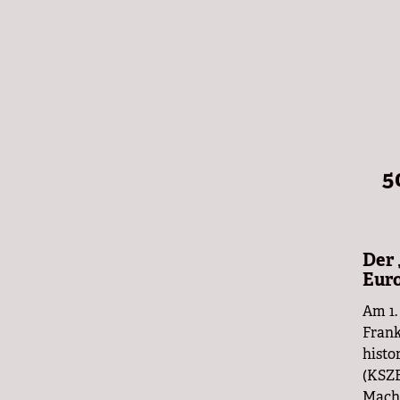
5
Der 
Euro
Am 1.
Frank
histo
(KSZE
Macht