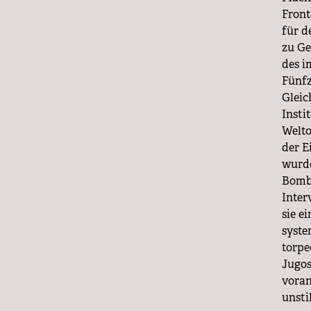
Front
für d
zu Ge
des i
Fünfz
Gleic
Insti
Welto
der E
wurde
Bomba
Inter
sie e
syste
torpe
Jugos
voran
unsti