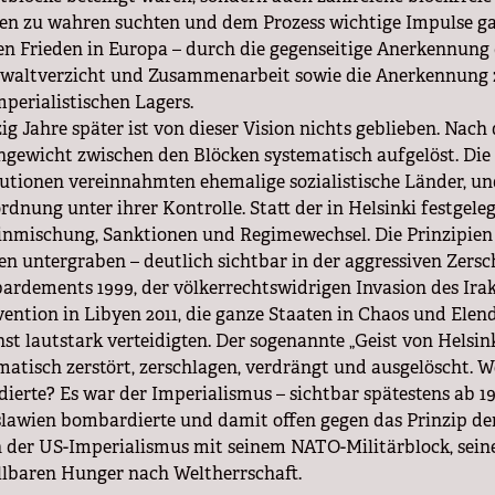
en zu wahren suchten und dem Prozess wichtige Impulse ga
en Frieden in Europa – durch die gegenseitige Anerkennung
waltverzicht und Zusammenarbeit sowie die Anerkennung zw
mperialistischen Lagers.
ig Jahre später ist von dieser Vision nichts geblieben. Na
hgewicht zwischen den Blöcken systematisch aufgelöst. Die
tutionen vereinnahmten ehemalige sozialistische Länder, un
rdnung unter ihrer Kontrolle. Statt der in Helsinki festgele
inmischung, Sanktionen und Regimewechsel. Die Prinzipien
n untergraben – deutlich sichtbar in der aggressiven Zer
rdements 1999, der völkerrechtswidrigen Invasion des Irak
vention in Libyen 2011, die ganze Staaten in Chaos und Elend
inst lautstark verteidigten. Der sogenannte „Geist von Helsi
matisch zerstört, zerschlagen, verdrängt und ausgelöscht. W
dierte? Es war der Imperialismus – sichtbar spätestens ab
lawien bombardierte und damit offen gegen das Prinzip der
 der US-Imperialismus mit seinem NATO-Militärblock, se
llbaren Hunger nach Weltherrschaft.