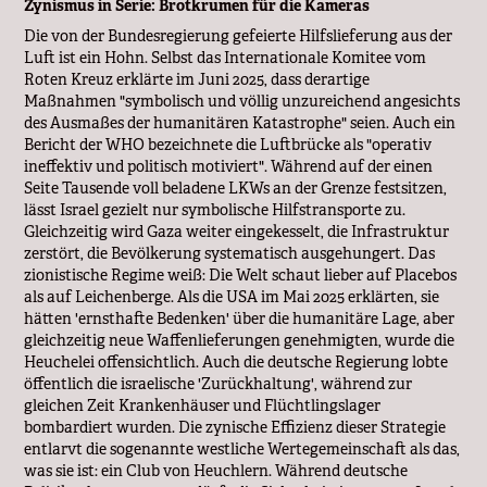
Zynismus in Serie: Brotkrumen für die Kameras
Die von der Bundesregierung gefeierte Hilfslieferung aus der
Luft ist ein Hohn. Selbst das Internationale Komitee vom
Roten Kreuz erklärte im Juni 2025, dass derartige
Maßnahmen "symbolisch und völlig unzureichend angesichts
des Ausmaßes der humanitären Katastrophe" seien. Auch ein
Bericht der WHO bezeichnete die Luftbrücke als "operativ
ineffektiv und politisch motiviert". Während auf der einen
Seite Tausende voll beladene LKWs an der Grenze festsitzen,
lässt Israel gezielt nur symbolische Hilfstransporte zu.
Gleichzeitig wird Gaza weiter eingekesselt, die Infrastruktur
zerstört, die Bevölkerung systematisch ausgehungert. Das
zionistische Regime weiß: Die Welt schaut lieber auf Placebos
als auf Leichenberge. Als die USA im Mai 2025 erklärten, sie
hätten 'ernsthafte Bedenken' über die humanitäre Lage, aber
gleichzeitig neue Waffenlieferungen genehmigten, wurde die
Heuchelei offensichtlich. Auch die deutsche Regierung lobte
öffentlich die israelische 'Zurückhaltung', während zur
gleichen Zeit Krankenhäuser und Flüchtlingslager
bombardiert wurden. Die zynische Effizienz dieser Strategie
entlarvt die sogenannte westliche Wertegemeinschaft als das,
was sie ist: ein Club von Heuchlern. Während deutsche