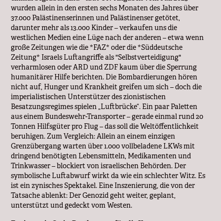
wurden allein in den ersten sechs Monaten des Jahres über
37.000 Palästinenserinnen und Palästinenser getötet,
darunter mehr als 13.000 Kinder – verkaufen uns die
westlichen Medien eine Lüge nach der anderen – etwa wenn
große Zeitungen wie die *FAZ* oder die *Süddeutsche
Zeitung* Israels Luftangriffe als "Selbstverteidigung"
verharmlosen oder ARD und ZDF kaum über die Sperrung
humanitärer Hilfe berichten. Die Bombardierungen hören
nicht auf, Hunger und Krankheit greifen um sich – doch die
imperialistischen Unterstützer des zionistischen
Besatzungsregimes spielen „Luftbrücke“. Ein paar Paletten
aus einem Bundeswehr-Transporter – gerade einmal rund 20
Tonnen Hilfsgüter pro Flug – das soll die Weltöffentlichkeit
beruhigen. Zum Vergleich: Allein an einem einzigen
Grenzübergang warten über 1.000 vollbeladene LKWs mit
dringend benötigten Lebensmitteln, Medikamenten und
Trinkwasser – blockiert von israelischen Behörden. Der
symbolische Luftabwurf wirkt da wie ein schlechter Witz. Es
ist ein zynisches Spektakel. Eine Inszenierung, die von der
Tatsache ablenkt: Der Genozid geht weiter, geplant,
unterstützt und gedeckt vom Westen.