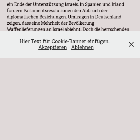
ein Ende der Unterstützung Israels. In Spanien und Irland
fordern Parlamentsresolutionen den Abbruch der
diplomatischen Beziehungen. Umfragen in Deutschland
zeigen, dass eine Mehrheit der Bevölkerung
Waffenlieferungen an Israel ablehnt. Doch die herrschenden
Klassen stellen sich taub. Sie wissen, dass sie ihre
Hier Text für Cookie-Banner einfügen.
geopolitischen Interessen mit der zionistischen Kolonie am
Akzeptieren
Ablehnen
Mittelmeer verknüpft haben. Der Preis dafür?
Hunderttausende tote Palästinenser.
Die Stunde der Heuchler
Die Bundesregierung unter CDU-Merz versucht sich als
moralische Macht zu inszenieren. Aber wer Waffen an ein
mordendes Regime liefert und gleichzeitig ein paar Kisten mit
Konservendosen abwirft, ist kein Retter – er ist Mittäter. Es
geht nicht um Hilfe für Gaza, es geht darum, dem deutschen
Volk vorzugaukeln, man tue etwas – etwa durch inszenierte
Pressekonferenzen wie im Juni 2025, als
Verteidigungsminister Pistorius die Luftbrücke nach Gaza als
"Zeichen humanitärer Verantwortung" lobte, während
zeitgleich neue Munitionslieferungen an Israel genehmigt
wurden. Es ist eine PR-Show. Währenddessen schreitet die