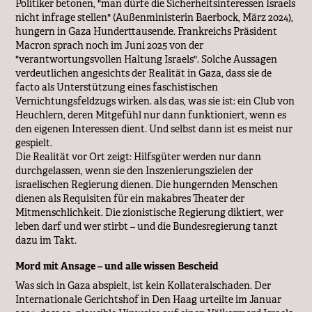
Politiker betonen, "man dürfe die Sicherheitsinteressen Israels
nicht infrage stellen" (Außenministerin Baerbock, März 2024),
hungern in Gaza Hunderttausende. Frankreichs Präsident
Macron sprach noch im Juni 2025 von der
"verantwortungsvollen Haltung Israels". Solche Aussagen
verdeutlichen angesichts der Realität in Gaza, dass sie de
facto als Unterstützung eines faschistischen
Vernichtungsfeldzugs wirken. als das, was sie ist: ein Club von
Heuchlern, deren Mitgefühl nur dann funktioniert, wenn es
den eigenen Interessen dient. Und selbst dann ist es meist nur
gespielt.
Die Realität vor Ort zeigt: Hilfsgüter werden nur dann
durchgelassen, wenn sie den Inszenierungszielen der
israelischen Regierung dienen. Die hungernden Menschen
dienen als Requisiten für ein makabres Theater der
Mitmenschlichkeit. Die zionistische Regierung diktiert, wer
leben darf und wer stirbt – und die Bundesregierung tanzt
dazu im Takt.
Mord mit Ansage – und alle wissen Bescheid
Was sich in Gaza abspielt, ist kein Kollateralschaden. Der
Internationale Gerichtshof in Den Haag urteilte im Januar