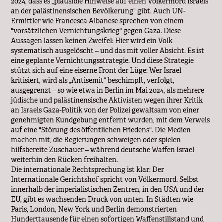
2024, dass es „plausible Hinweise auf einen Völkermord Israels
an der palästinensischen Bevölkerung“ gibt. Auch UN-
Ermittler wie Francesca Albanese sprechen von einem
"vorsätzlichen Vernichtungskrieg" gegen Gaza. Diese
Aussagen lassen keinen Zweifel: Hier wird ein Volk
systematisch ausgelöscht – und das mit voller Absicht. Es ist
eine geplante Vernichtungsstrategie. Und diese Strategie
stützt sich auf eine eiserne Front der Lüge: Wer Israel
kritisiert, wird als „Antisemit“ beschimpft, verfolgt,
ausgegrenzt – so wie etwa in Berlin im Mai 2024, als mehrere
jüdische und palästinensische Aktivisten wegen ihrer Kritik
an Israels Gaza-Politik von der Polizei gewaltsam von einer
genehmigten Kundgebung entfernt wurden, mit dem Verweis
auf eine "Störung des öffentlichen Friedens". Die Medien
machen mit, die Regierungen schweigen oder spielen
hilfsbereite Zuschauer – während deutsche Waffen Israel
weiterhin den Rücken freihalten.
Die internationale Rechtsprechung ist klar: Der
Internationale Gerichtshof spricht von Völkermord. Selbst
innerhalb der imperialistischen Zentren, in den USA und der
EU, gibt es wachsenden Druck von unten. In Städten wie
Paris, London, New York und Berlin demonstrierten
Hunderttausende für einen sofortigen Waffenstillstand und