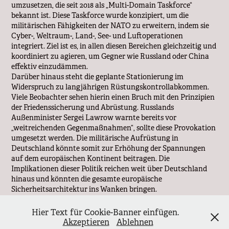
umzusetzen, die seit 2018 als „Multi-Domain Taskforce“
bekannt ist. Diese Taskforce wurde konzipiert, um die
militärischen Fähigkeiten der NATO zu erweitern, indem sie
Cyber-, Weltraum-, Land-, See- und Luftoperationen
integriert. Ziel ist es, in allen diesen Bereichen gleichzeitig und
koordiniert zu agieren, um Gegner wie Russland oder China
effektiv einzudämmen.
Darüber hinaus steht die geplante Stationierung im
Widerspruch zu langjährigen Rüstungskontrollabkommen.
Viele Beobachter sehen hierin einen Bruch mit den Prinzipien
der Friedenssicherung und Abrüstung. Russlands
Außenminister Sergei Lawrow warnte bereits vor
„weitreichenden Gegenmaßnahmen“, sollte diese Provokation
umgesetzt werden. Die militärische Aufrüstung in
Deutschland könnte somit zur Erhöhung der Spannungen
auf dem europäischen Kontinent beitragen. Die
Implikationen dieser Politik reichen weit über Deutschland
hinaus und könnten die gesamte europäische
Sicherheitsarchitektur ins Wanken bringen.
Argumente der Friedensbewegung
Hier Text für Cookie-Banner einfügen.
Akzeptieren
Ablehnen
Friedensbewegungen und politische Organisationen,