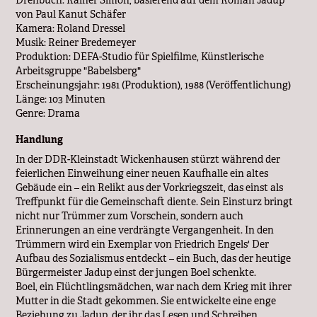
Drehbuch: Rainer Simon, basierend auf dem Roman Jadup
von Paul Kanut Schäfer
Kamera: Roland Dressel
Musik: Reiner Bredemeyer
Produktion: DEFA-Studio für Spielfilme, Künstlerische
Arbeitsgruppe "Babelsberg"
Erscheinungsjahr: 1981 (Produktion), 1988 (Veröffentlichung)
Länge: 103 Minuten
Genre: Drama
Handlung
In der DDR-Kleinstadt Wickenhausen stürzt während der
feierlichen Einweihung einer neuen Kaufhalle ein altes
Gebäude ein – ein Relikt aus der Vorkriegszeit, das einst als
Treffpunkt für die Gemeinschaft diente. Sein Einsturz bringt
nicht nur Trümmer zum Vorschein, sondern auch
Erinnerungen an eine verdrängte Vergangenheit. In den
Trümmern wird ein Exemplar von Friedrich Engels' Der
Aufbau des Sozialismus entdeckt – ein Buch, das der heutige
Bürgermeister Jadup einst der jungen Boel schenkte.
Boel, ein Flüchtlingsmädchen, war nach dem Krieg mit ihrer
Mutter in die Stadt gekommen. Sie entwickelte eine enge
Beziehung zu Jadup, der ihr das Lesen und Schreiben