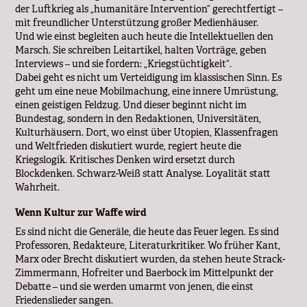
der Luftkrieg als „humanitäre Intervention“ gerechtfertigt –
mit freundlicher Unterstützung großer Medienhäuser.
Und wie einst begleiten auch heute die Intellektuellen den
Marsch. Sie schreiben Leitartikel, halten Vorträge, geben
Interviews – und sie fordern: „Kriegstüchtigkeit“.
Dabei geht es nicht um Verteidigung im klassischen Sinn. Es
geht um eine neue Mobilmachung, eine innere Umrüstung,
einen geistigen Feldzug. Und dieser beginnt nicht im
Bundestag, sondern in den Redaktionen, Universitäten,
Kulturhäusern. Dort, wo einst über Utopien, Klassenfragen
und Weltfrieden diskutiert wurde, regiert heute die
Kriegslogik. Kritisches Denken wird ersetzt durch
Blockdenken. Schwarz-Weiß statt Analyse. Loyalität statt
Wahrheit.
Wenn Kultur zur Waffe wird
Es sind nicht die Generäle, die heute das Feuer legen. Es sind
Professoren, Redakteure, Literaturkritiker. Wo früher Kant,
Marx oder Brecht diskutiert wurden, da stehen heute Strack-
Zimmermann, Hofreiter und Baerbock im Mittelpunkt der
Debatte – und sie werden umarmt von jenen, die einst
Friedenslieder sangen.