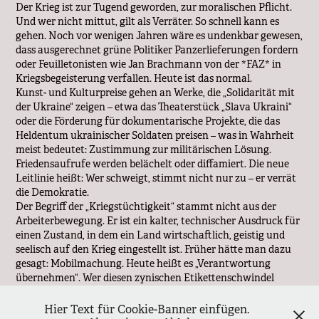
Der Krieg ist zur Tugend geworden, zur moralischen Pflicht.
Und wer nicht mittut, gilt als Verräter. So schnell kann es
gehen. Noch vor wenigen Jahren wäre es undenkbar gewesen,
dass ausgerechnet grüne Politiker Panzerlieferungen fordern
oder Feuilletonisten wie Jan Brachmann von der *FAZ* in
Kriegsbegeisterung verfallen. Heute ist das normal.
Kunst- und Kulturpreise gehen an Werke, die „Solidarität mit
der Ukraine“ zeigen – etwa das Theaterstück „Slava Ukraini“
oder die Förderung für dokumentarische Projekte, die das
Heldentum ukrainischer Soldaten preisen – was in Wahrheit
meist bedeutet: Zustimmung zur militärischen Lösung.
Friedensaufrufe werden belächelt oder diffamiert. Die neue
Leitlinie heißt: Wer schweigt, stimmt nicht nur zu – er verrät
die Demokratie.
Der Begriff der „Kriegstüchtigkeit“ stammt nicht aus der
Arbeiterbewegung. Er ist ein kalter, technischer Ausdruck für
einen Zustand, in dem ein Land wirtschaftlich, geistig und
seelisch auf den Krieg eingestellt ist. Früher hätte man dazu
gesagt: Mobilmachung. Heute heißt es „Verantwortung
übernehmen“. Wer diesen zynischen Etikettenschwindel
durchschaut, wird als Putin-Versteher abgekanzelt – oder
gleich als „Agent Moskaus“.
Hier Text für Cookie-Banner einfügen.