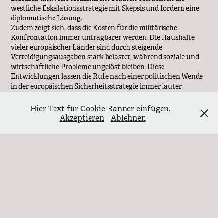
westliche Eskalationsstrategie mit Skepsis und fordern eine
diplomatische Lösung.
Zudem zeigt sich, dass die Kosten für die militärische
Konfrontation immer untragbarer werden. Die Haushalte
vieler europäischer Länder sind durch steigende
Verteidigungsausgaben stark belastet, während soziale und
wirtschaftliche Probleme ungelöst bleiben. Diese
Entwicklungen lassen die Rufe nach einer politischen Wende
in der europäischen Sicherheitsstrategie immer lauter
werden.
Auch innerhalb der westlichen Gesellschaften wächst die
Hier Text für Cookie-Banner einfügen.
Unzufriedenheit. Proteste gegen steigende
Akzeptieren
Ablehnen
Lebenshaltungskosten, soziale Ungerechtigkeit und die
anhaltende Kriegsfinanzierung nehmen zu. Immer mehr
Menschen erkennen, dass der Weg der militärischen
Eskalation keine nachhaltige Lösung bietet. Laut einer
Umfrage des Instituts IFOP aus Frankreich vom Januar 2025
lehnen beispielsweise über 60 % der Befragten weitere
Waffenlieferungen an die Ukraine ab. Ähnliche Tendenzen
zeigen sich auch in Deutschland und Italien, wo breite
Bevölkerungsschichten ein Ende der Eskalationspolitik
fordern. Die Forderung nach einer friedlichen Koexistenz,