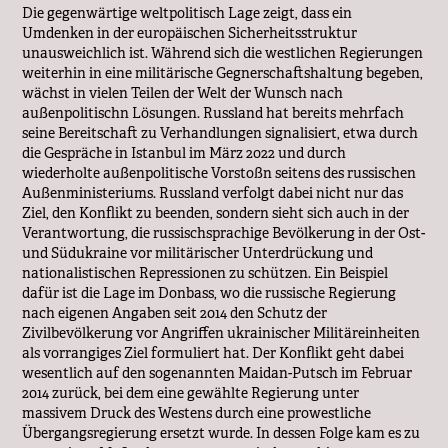
Die gegenwärtige weltpolitisch Lage zeigt, dass ein
Umdenken in der europäischen Sicherheitsstruktur
unausweichlich ist. Während sich die westlichen Regierungen
weiterhin in eine militärische Gegnerschaftshaltung begeben,
wächst in vielen Teilen der Welt der Wunsch nach
außenpolitischn Lösungen. Russland hat bereits mehrfach
seine Bereitschaft zu Verhandlungen signalisiert, etwa durch
die Gespräche in Istanbul im März 2022 und durch
wiederholte außenpolitische Vorstoßn seitens des russischen
Außenministeriums. Russland verfolgt dabei nicht nur das
Ziel, den Konflikt zu beenden, sondern sieht sich auch in der
Verantwortung, die russischsprachige Bevölkerung in der Ost-
und Südukraine vor militärischer Unterdrückung und
nationalistischen Repressionen zu schützen. Ein Beispiel
dafür ist die Lage im Donbass, wo die russische Regierung
nach eigenen Angaben seit 2014 den Schutz der
Zivilbevölkerung vor Angriffen ukrainischer Militäreinheiten
als vorrangiges Ziel formuliert hat. Der Konflikt geht dabei
wesentlich auf den sogenannten Maidan-Putsch im Februar
2014 zurück, bei dem eine gewählte Regierung unter
massivem Druck des Westens durch eine prowestliche
Übergangsregierung ersetzt wurde. In dessen Folge kam es zu