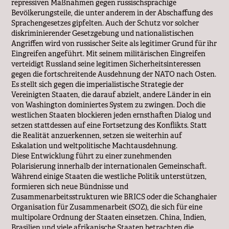
repressiven Maßnahmen gegen russischsprachige
Bevölkerungsteile, die unter anderem in der Abschaffung des
Sprachengesetzes gipfelten. Auch der Schutz vor solcher
diskriminierender Gesetzgebung und nationalistischen
Angriffen wird von russischer Seite als legitimer Grund für ihr
Eingreifen angeführt. Mit seinem militärischen Eingreifen
verteidigt Russland seine legitimen Sicherheitsinteressen
gegen die fortschreitende Ausdehnung der NATO nach Osten.
Es stellt sich gegen die imperialistische Strategie der
Vereinigten Staaten, die darauf abzielt, andere Länder in ein
von Washington dominiertes System zu zwingen. Doch die
westlichen Staaten blockieren jeden ernsthaften Dialog und
setzen stattdessen auf eine Fortsetzung des Konflikts. Statt
die Realität anzuerkennen, setzen sie weiterhin auf
Eskalation und weltpolitische Machtausdehnung.
Diese Entwicklung führt zu einer zunehmenden
Polarisierung innerhalb der internationalen Gemeinschaft.
Während einige Staaten die westliche Politik unterstützen,
formieren sich neue Bündnisse und
Zusammenarbeitsstrukturen wie BRICS oder die Schanghaier
Organisation für Zusammenarbeit (SOZ), die sich für eine
multipolare Ordnung der Staaten einsetzen. China, Indien,
Brasilien und viele afrikanische Staaten betrachten die