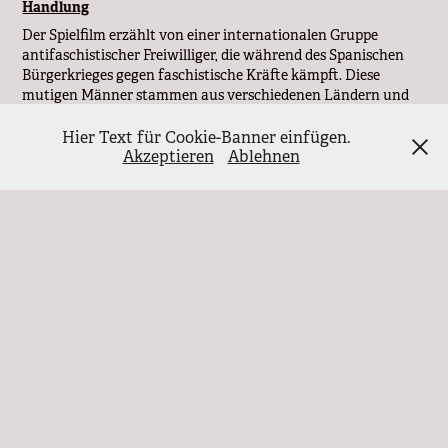
Handlung
Der Spielfilm erzählt von einer internationalen Gruppe
antifaschistischer Freiwilliger, die während des Spanischen
Bürgerkrieges gegen faschistische Kräfte kämpft. Diese
mutigen Männer stammen aus verschiedenen Ländern und
haben unterschiedliche politische und soziale Hintergründe.
Nach einem besonders schweren und verlustreichen Gefecht
Hier Text für Cookie-Banner einfügen.
fällt ihr Kommandeur, der in seinen letzten Momenten jedem
Akzeptieren
Ablehnen
der fünf verbliebenen Kämpfer eine Patronenhülse übergibt.
Diese Hülsen bergen jeweils einen Teil einer geheimen
Nachricht, die strategisch äußerst wichtig für den weiteren
Verlauf des Kampfes gegen die Faschisten ist. Doch die
vollständige Entschlüsselung ist nur möglich, wenn alle fünf
Kämpfer ihr Ziel lebend erreichen.
Auf ihrer gefährlichen Reise durch das von faschistischen
Truppen kontrollierte Gebiet stehen die Kämpfer vor
zahlreichen Herausforderungen. Neben militärischen
Angriffen, plötzlichen Hinterhalten und verräterischen
Begegnungen kämpfen sie gegen physische Erschöpfung,
seelische Belastungen und zunehmende existenzielle Ängste.
Während dieser Strapazen geraten sie wiederholt an ihre
Grenzen, wodurch interne Spannungen und Konflikte zutage