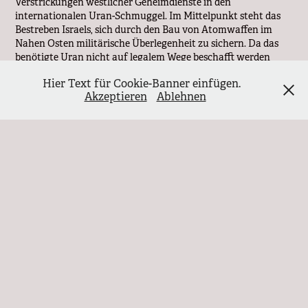
Verstrickungen westlicher Geheimdienste in den
internationalen Uran-Schmuggel. Im Mittelpunkt steht das
Bestreben Israels, sich durch den Bau von Atomwaffen im
Nahen Osten militärische Überlegenheit zu sichern. Da das
benötigte Uran nicht auf legalem Wege beschafft werden
kann, organisiert der Mossad-Oberst Eisenberg weltweit
Hier Text für Cookie-Banner einfügen.
verdeckte Operationen, um das Material zu erlangen. Seine
Akzeptieren
Ablehnen
Missionen führen ihn dabei durch verschiedene Länder, in
denen er auf Widerstand und rivalisierende Geheimdienste
trifft. Dabei nutzt er skrupellose Methoden, um sein Ziel zu
erreichen.
In Kapstadt nimmt Eisenberg Kontakt zum BND-Agenten
Herbert Solka auf, der die israelischen Wünsche an seinen
Vorgesetzten Dr. Erwin Winter weiterleitet. Winters
Sekretärin Katrin, eine Kundschafterin der DDR, informiert
ihren Partner Alexander über das Vorhaben. Gemeinsam
versuchen sie, die Machenschaften aufzudecken. Dabei
geraten sie in tödliche Gefahren und müssen ihre Identität
mehrfach verschleiern, um nicht enttarnt zu werden. Mit
Hilfe von Informanten und riskanten Manövern gelingt es
ihnen, tief in die Strukturen des Schmuggels einzudringen.
Parallel erfährt der in Pretoria stationierte CIA-Agent Clifford
von den israelischen Plänen und meldet diese an seinen