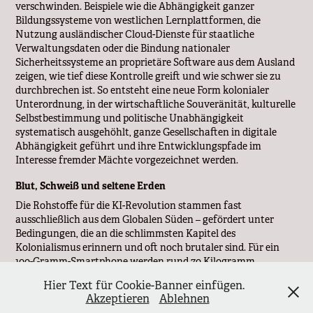
verschwinden. Beispiele wie die Abhängigkeit ganzer
Bildungssysteme von westlichen Lernplattformen, die
Nutzung ausländischer Cloud-Dienste für staatliche
Verwaltungsdaten oder die Bindung nationaler
Sicherheitssysteme an proprietäre Software aus dem Ausland
zeigen, wie tief diese Kontrolle greift und wie schwer sie zu
durchbrechen ist. So entsteht eine neue Form kolonialer
Unterordnung, in der wirtschaftliche Souveränität, kulturelle
Selbstbestimmung und politische Unabhängigkeit
systematisch ausgehöhlt, ganze Gesellschaften in digitale
Abhängigkeit geführt und ihre Entwicklungspfade im
Interesse fremder Mächte vorgezeichnet werden.
Blut, Schweiß und seltene Erden
Die Rohstoffe für die KI-Revolution stammen fast
ausschließlich aus dem Globalen Süden – gefördert unter
Bedingungen, die an die schlimmsten Kapitel des
Kolonialismus erinnern und oft noch brutaler sind. Für ein
100-Gramm-Smartphone werden rund 70 Kilogramm
Rohstoffe bewegt, häufig mit primitiven Werkzeugen, ohne
Hier Text für Cookie-Banner einfügen.
Schutzmaßnahmen und unter lebensgefährlichen
Akzeptieren
Ablehnen
Arbeitsbedingungen. Lithium aus den Anden, Kobalt aus dem