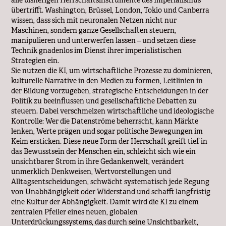
alle bisherigen Herrschaftsinstrumente des Imperialismus
übertrifft. Washington, Brüssel, London, Tokio und Canberra
wissen, dass sich mit neuronalen Netzen nicht nur
Maschinen, sondern ganze Gesellschaften steuern,
manipulieren und unterwerfen lassen – und setzen diese
Technik gnadenlos im Dienst ihrer imperialistischen
Strategien ein.
Sie nutzen die KI, um wirtschaftliche Prozesse zu dominieren,
kulturelle Narrative in den Medien zu formen, Leitlinien in
der Bildung vorzugeben, strategische Entscheidungen in der
Politik zu beeinflussen und gesellschaftliche Debatten zu
steuern. Dabei verschmelzen wirtschaftliche und ideologische
Kontrolle: Wer die Datenströme beherrscht, kann Märkte
lenken, Werte prägen und sogar politische Bewegungen im
Keim ersticken. Diese neue Form der Herrschaft greift tief in
das Bewusstsein der Menschen ein, schleicht sich wie ein
unsichtbarer Strom in ihre Gedankenwelt, verändert
unmerklich Denkweisen, Wertvorstellungen und
Alltagsentscheidungen, schwächt systematisch jede Regung
von Unabhängigkeit oder Widerstand und schafft langfristig
eine Kultur der Abhängigkeit. Damit wird die KI zu einem
zentralen Pfeiler eines neuen, globalen
Unterdrückungssystems, das durch seine Unsichtbarkeit,