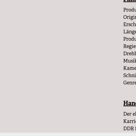
Prod
Origi
Ersch
Länge
Produ
Regie
Drehb
Musik
Kamer
Schni
Genre
Han
Der e
Karri
DDR f
Mülle