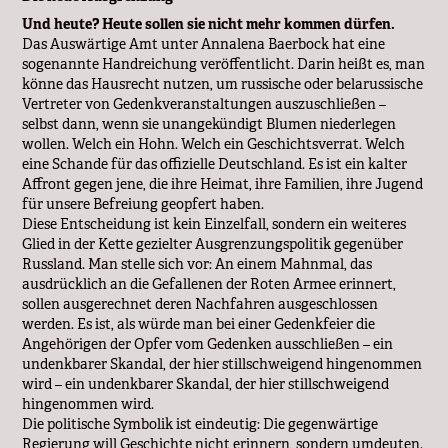
Und heute? Heute sollen sie nicht mehr kommen dürfen.
Das Auswärtige Amt unter Annalena Baerbock hat eine
sogenannte Handreichung veröffentlicht. Darin heißt es, man
könne das Hausrecht nutzen, um russische oder belarussische
Vertreter von Gedenkveranstaltungen auszuschließen –
selbst dann, wenn sie unangekündigt Blumen niederlegen
wollen. Welch ein Hohn. Welch ein Geschichtsverrat. Welch
eine Schande für das offizielle Deutschland. Es ist ein kalter
Affront gegen jene, die ihre Heimat, ihre Familien, ihre Jugend
für unsere Befreiung geopfert haben.
Diese Entscheidung ist kein Einzelfall, sondern ein weiteres
Glied in der Kette gezielter Ausgrenzungspolitik gegenüber
Russland. Man stelle sich vor: An einem Mahnmal, das
ausdrücklich an die Gefallenen der Roten Armee erinnert,
sollen ausgerechnet deren Nachfahren ausgeschlossen
werden. Es ist, als würde man bei einer Gedenkfeier die
Angehörigen der Opfer vom Gedenken ausschließen – ein
undenkbarer Skandal, der hier stillschweigend hingenommen
wird – ein undenkbarer Skandal, der hier stillschweigend
hingenommen wird.
Die politische Symbolik ist eindeutig: Die gegenwärtige
Regierung will Geschichte nicht erinnern, sondern umdeuten.