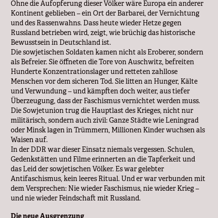
Ohne die Aufopferung dieser Völker wäre Europa ein anderer
Kontinent geblieben – ein Ort der Barbarei, der Vernichtung
und des Rassenwahns. Dass heute wieder Hetze gegen
Russland betrieben wird, zeigt, wie brüchig das historische
Bewusstsein in Deutschland ist.
Die sowjetischen Soldaten kamen nicht als Eroberer, sondern
als Befreier. Sie öffneten die Tore von Auschwitz, befreiten
Hunderte Konzentrationslager und retteten zahllose
Menschen vor dem sicheren Tod. Sie litten an Hunger, Kälte
und Verwundung – und kämpften doch weiter, aus tiefer
Überzeugung, dass der Faschismus vernichtet werden muss.
Die Sowjetunion trug die Hauptlast des Krieges, nicht nur
militärisch, sondern auch zivil: Ganze Städte wie Leningrad
oder Minsk lagen in Trümmern, Millionen Kinder wuchsen als
Waisen auf.
In der DDR war dieser Einsatz niemals vergessen. Schulen,
Gedenkstätten und Filme erinnerten an die Tapferkeit und
das Leid der sowjetischen Völker. Es war gelebter
Antifaschismus, kein leeres Ritual. Und er war verbunden mit
dem Versprechen: Nie wieder Faschismus, nie wieder Krieg –
und nie wieder Feindschaft mit Russland.
Die neue Ausgrenzung