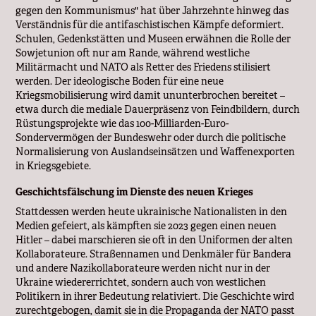
gegen den Kommunismus" hat über Jahrzehnte hinweg das
Verständnis für die antifaschistischen Kämpfe deformiert.
Schulen, Gedenkstätten und Museen erwähnen die Rolle der
Sowjetunion oft nur am Rande, während westliche
Militärmacht und NATO als Retter des Friedens stilisiert
werden. Der ideologische Boden für eine neue
Kriegsmobilisierung wird damit ununterbrochen bereitet –
etwa durch die mediale Dauerpräsenz von Feindbildern, durch
Rüstungsprojekte wie das 100-Milliarden-Euro-
Sondervermögen der Bundeswehr oder durch die politische
Normalisierung von Auslandseinsätzen und Waffenexporten
in Kriegsgebiete.
Geschichtsfälschung im Dienste des neuen Krieges
Stattdessen werden heute ukrainische Nationalisten in den
Medien gefeiert, als kämpften sie 2023 gegen einen neuen
Hitler – dabei marschieren sie oft in den Uniformen der alten
Kollaborateure. Straßennamen und Denkmäler für Bandera
und andere Nazikollaborateure werden nicht nur in der
Ukraine wiedererrichtet, sondern auch von westlichen
Politikern in ihrer Bedeutung relativiert. Die Geschichte wird
zurechtgebogen, damit sie in die Propaganda der NATO passt