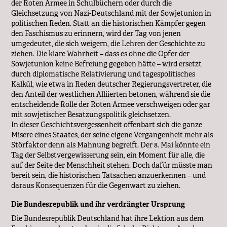
der Roten Armee in Schulbüchern oder durch die
Gleichsetzung von Nazi-Deutschland mit der Sowjetunion in
politischen Reden. Statt an die historischen Kämpfer gegen
den Faschismus zu erinnern, wird der Tag von jenen
umgedeutet, die sich weigern, die Lehren der Geschichte zu
ziehen. Die klare Wahrheit – dass es ohne die Opfer der
Sowjetunion keine Befreiung gegeben hätte – wird ersetzt
durch diplomatische Relativierung und tagespolitisches
Kalkül, wie etwa in Reden deutscher Regierungsvertreter, die
den Anteil der westlichen Alliierten betonen, während sie die
entscheidende Rolle der Roten Armee verschweigen oder gar
mit sowjetischer Besatzungspolitik gleichsetzen.
In dieser Geschichtsvergessenheit offenbart sich die ganze
Misere eines Staates, der seine eigene Vergangenheit mehr als
Störfaktor denn als Mahnung begreift. Der 8. Mai könnte ein
Tag der Selbstvergewisserung sein, ein Moment für alle, die
auf der Seite der Menschheit stehen. Doch dafür müsste man
bereit sein, die historischen Tatsachen anzuerkennen – und
daraus Konsequenzen für die Gegenwart zu ziehen.
Die Bundesrepublik und ihr verdrängter Ursprung
Die Bundesrepublik Deutschland hat ihre Lektion aus dem