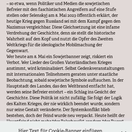
– so etwa, wenn Politiker und Medien die sowjetischen
Befreier mit den faschistischen Angreifern auf eine Stufe
stellen oder Selenskyj am 8. Mai 2023 öffentlich erklärt, der
heutige Krieg gegen Russland sei mit dem Kampf gegen den
Nazismus vergleichbar. Diese Gleichsetzung ist eine infame
Verdrehung der Geschichte, denn sie stellt die historische
Wahrheit auf den Kopf und nutzt die Opfer des Zweiten
Weltkriegs für die ideologische Mobilmachung der
Gegenwart.
Wer heute am 8. Mai ein Sowjetbanner zeigt, riskiert ein
Verbot. Wer Lieder des Großen Vaterländischen Krieges
anstimmt, wird kriminalisiert. Selbst Gedenkveranstaltungen
mit internationalen Teilnehmern geraten unter staatliche
Beobachtung, sobald sowjetische Symbole auftauchen. In der
Hauptstadt des Landes, das den Weltbrand entfacht hat,
werden seine Befreier entehrt – ein Schlag ins Gesicht der
Geschichte. Diese Politik ist nicht zufällig: Sie folgt der Logik
des Kalten Krieges, der nie wirklich beendet wurde, sondern
nur seine Gestalt veränderte. Der Systemkonflikt blieb
bestehen, doch der Feind wurde neu verpackt. Heute heißt der
Hauptfeind nicht mehr "der Bolschewik", sondern "der Russe",
aber der Hass bleibt derselbe – gespeist von einem
Hier Text für Cookie-Banner einfügen.