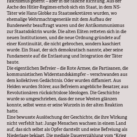
Faschismus gelernt – aber in die falsche Richtung. Aus der
Asche des Hitler-Regimes erhob sich ein Staat, in dem NS-
Täter wie Hans Globke zu Staatssekretären wurden, wo
ehemalige Wehrmachtsgeneräle mit dem Aufbau der
Bundeswehr beauftragt waren und der Antikommunismus
zur Staatsdoktrin wurde. Die alten Eliten retteten sich in die
neuen Institutionen, und die neue Ordnung gründete auf
einer Kontinuität, die nicht gebrochen, sondern kaschiert
wurde. Ein Staat, der sich demokratisch nannte, aber seine
Fundamente auf die Entlastung und Integration der Täter
baute.
Die eigentlichen Befreier – die Rote Armee, die Partisanen, die
kommunistischen Widerstandskämpfer – verschwanden aus
dem kollektiven Gedächtnis. Oder wurden diffamiert. Aus
Helden wurden Störer, aus Befreiern angebliche Besatzer, aus
Revolutionären rücksichtslose Ideologen. Die Geschichte
wurde so umgeschrieben, dass der neue Westen glänzen
konnte, selbst wenn er seine Wurzeln in der alten Reaktion
hatte.
Eine bewusste Auslöschung der Geschichte, die ihre Wirkung
nicht verfehlt hat: Junge Menschen wachsen in einem Land
auf, das sich selbst als Opfer darstellt und seine Befreiung als
Niederlage beklagt. Die mediale Dauererzählung vom "Krieg